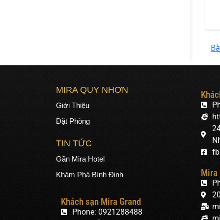
Bà
MIRA QUY NHƠN
Khác
P
Giới Thiệu
ht
Đặt Phòng
24
N
TIN TỨC
fb
Gần Mira Hotel
Mira
Khám Phá Bình Định
Ph
20
Khách sạn Mira Grand
mi
Phone: 0921288488
m