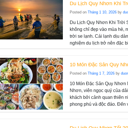
Du Lịch Quy Nhơn Khi Tr
Posted on
Tháng 1 10, 2026
by
du
Du Lịch Quy Nhơn Khi Trời
không chỉ đẹp vào mùa hè, m
trời se lạnh. Cái lạnh dịu d
nghiệm du lịch trở nên đặc b
10 Món Đặc Sản Quy Nhơ
Posted on
Tháng 1 7, 2026
by
duo
10 Món Đặc Sản Quy Nhơn N
Nhơn, viên ngọc quý của dải
khách bởi cảnh quan thiên n
phong phú và độc đáo. Đến 
Du Lịch Quy Nhơn Tết 20