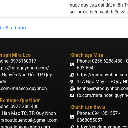
ngọc quý của dải đất miền T
sơ, nước biển xanh biếc và 
i viết cũ hơn
h sạn Mira Eco
Khách sạn Mira
hone: 0978160017
Phone: 0256.6288.488 - 
tps://miraquynhon.com/
693 694
 Nguyễn Như Đỗ - TP Quy
https://miraquynhon.co
hơn
11A Ngô Mây - TP.Quy N
.com/miraeco.quynhon
lienhe@miraquynhon.co
fb.com/mira.hotel.quynh
 Boutique Quy Nhơn
one: 0927 288 488
Khách sạn Xavia
 Hàn Mặc Tử, TP. Quy Nhơn
Phone: 0941351557 -
raboutiquehotel@gmail.com
0868055057
iraboutiquequynhon.com
https://xaviaquynhon.co