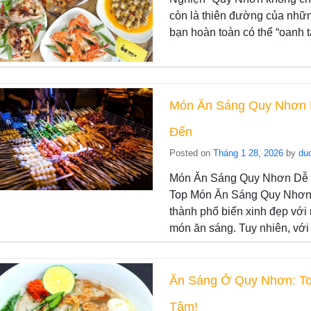
còn là thiên đường của nhữn
bạn hoàn toàn có thể “oanh 
Món Ăn Sáng Quy Nhơn 
Đến
Posted on
Tháng 1 28, 2026
by
du
Món Ăn Sáng Quy Nhơn Dễ 
Top Món Ăn Sáng Quy Nhơn
thành phố biển xinh đẹp với
món ăn sáng. Tuy nhiên, với
Ăn Sáng Ở Quy Nhơn: To
Tâm!