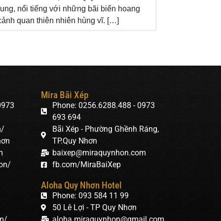
rung, nổi tiếng với những bãi biển hoang
cảnh quan thiên nhiên hùng vĩ. […]
Mira Bãi Xép
0973
Phone: 0256.6288.488 - 0973
693 694
m/
Bãi Xép - Phường Ghềnh Ráng,
hơn
TP.Quy Nhơn
m
baixep@miraquynhon.com
on/
fb.com/MiraBaiXep
Aloha Quy Nhơn Hotel
Phone: 093 584 11 99
50 Lê Lợi - TP Quy Nhơn
m/
aloha.miraquynhon@gmail.com