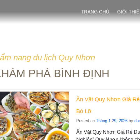
TRANG CHỦ
GIỚI THI
ẩm nang du lịch Quy Nhơn
KHÁM PHÁ BÌNH ĐỊNH
Ăn Vặt Quy Nhơn Giá Rẻ
Bỏ Lỡ
Posted on
Tháng 1 29, 2026
by
du
Ăn Vặt Quy Nhơn Giá Rẻ D
Nghiện” Quy Nhơn không chỉ 