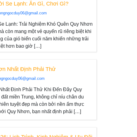
ời Se Lạnh: Ăn Gì, Chơi Gì?
ongngocduy06@gmail.com
 Se Lạnh: Trải Nghiệm Khó Quên Quy Nhơn
à còn mang một vẻ quyến rũ riêng biệt khi
àng của gió biển cuối năm khiến những trải
iệt hơn bao giờ […]
n Nhất Định Phải Thử
ngngocduy06@gmail.com
hất Định Phải Thử Khi Đến Đây Quy
 đất miền Trung, không chỉ níu chân du
hiên tuyệt đẹp mà còn bởi nền ẩm thực
với Quy Nhơn, bạn nhất định phải […]
26: Lịch Trình, Kinh Nghiệm & Ưu Đãi