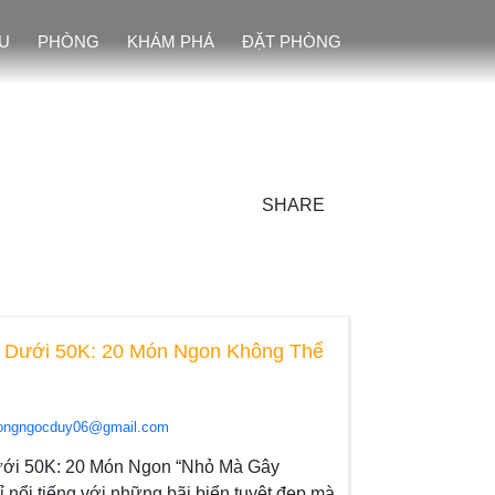
ỆU
PHÒNG
KHÁM PHÁ
ĐẶT PHÒNG
SHARE
 Dưới 50K: 20 Món Ngon Không Thể
ongngocduy06@gmail.com
ưới 50K: 20 Món Ngon “Nhỏ Mà Gây
nổi tiếng với những bãi biển tuyệt đẹp mà