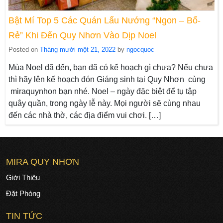
Bật Mí Top 5 Các Quán Lẩu Nướng “Ngon – Bổ-
Rẻ” Khi Đến Quy Nhơn Vào Dịp Noel
Posted on
Tháng mười một 21, 2022
by
ngocquoc
Mùa Noel đã đến, bạn đã có kế hoạch gì chưa? Nếu chưa
thì hãy lên kế hoạch đón Giáng sinh tại Quy Nhơn cùng
miraquynhon bạn nhé. Noel – ngày đặc biệt để tụ tập
quây quần, trong ngày lễ này. Mọi người sẽ cùng nhau
đến các nhà thờ, các địa điểm vui chơi. […]
MIRA QUY NHƠN
Giới Thiệu
Đặt Phòng
TIN TỨC