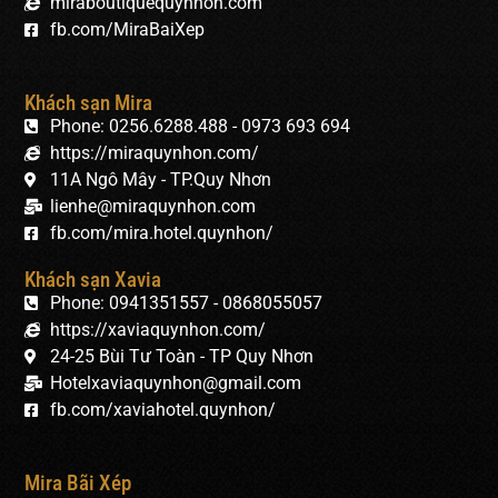
miraboutiquequynhon.com
fb.com/MiraBaiXep
Khách sạn Mira
Phone: 0256.6288.488 - 0973 693 694
https://miraquynhon.com/
11A Ngô Mây - TP.Quy Nhơn
lienhe@miraquynhon.com
fb.com/mira.hotel.quynhon/
Khách sạn Xavia
Phone: 0941351557 - 0868055057
https://xaviaquynhon.com/
24-25 Bùi Tư Toàn - TP Quy Nhơn
Hotelxaviaquynhon@gmail.com
fb.com/xaviahotel.quynhon/
Mira Bãi Xép