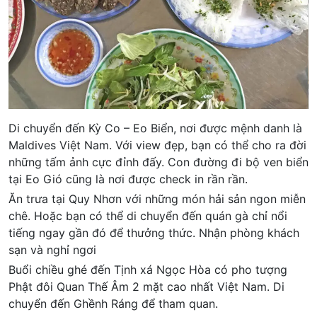
Di chuyển đến Kỳ Co – Eo Biển, nơi được mệnh danh là
Maldives Việt Nam. Với view đẹp, bạn có thể cho ra đời
những tấm ảnh cực đỉnh đấy. Con đường đi bộ ven biển
tại Eo Gió cũng là nơi được check in rần rần.
Ăn trưa tại Quy Nhơn với những món hải sản ngon miễn
chê. Hoặc bạn có thể di chuyển đến quán gà chỉ nổi
tiếng ngay gần đó để thưởng thức. Nhận phòng khách
sạn và nghỉ ngơi
Buổi chiều ghé đến Tịnh xá Ngọc Hòa có pho tượng
Phật đôi Quan Thế Âm 2 mặt cao nhất Việt Nam. Di
chuyển đến Ghềnh Ráng để tham quan.