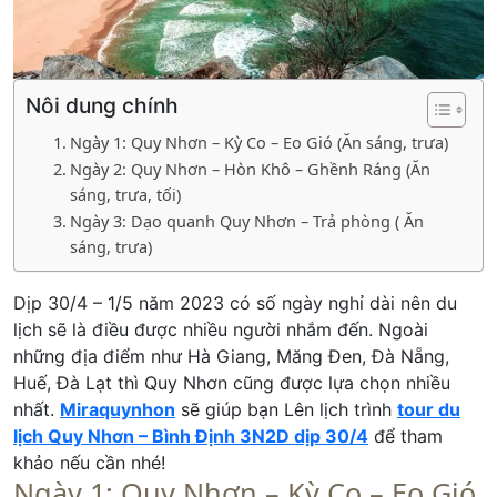
Nôi dung chính
Ngày 1: Quy Nhơn – Kỳ Co – Eo Gió (Ăn sáng, trưa)
Ngày 2: Quy Nhơn – Hòn Khô – Ghềnh Ráng (Ăn
sáng, trưa, tối)
Ngày 3: Dạo quanh Quy Nhơn – Trả phòng ( Ăn
sáng, trưa)
Dịp 30/4 – 1/5 năm 2023 có số ngày nghỉ dài nên du
lịch sẽ là điều được nhiều người nhắm đến. Ngoài
những địa điểm như Hà Giang, Măng Đen, Đà Nẵng,
Huế, Đà Lạt thì Quy Nhơn cũng được lựa chọn nhiều
nhất.
Miraquynhon
sẽ giúp bạn Lên lịch trình
tour du
lịch Quy Nhơn – Bình Định 3N2D dịp 30/4
để tham
khảo nếu cần nhé!
Ngày 1: Quy Nhơn – Kỳ Co – Eo Gió