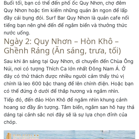
Buổi tối, bạn có thể đến phố ốc Quy Nhơn, chợ đêm
Quy Nhơn hoặc tìm kiếm những quán ăn ngon để lấp
đầy cái bụng đói. Surf Bar Quy Nhơn là quán cafe nổi
tiếng bạn nên ghé đến để ngắm biển và thưởng thức
nước uống.
Ngày 2: Quy Nhơn – Hòn Khô –
Ghềnh Ráng (Ăn sáng, trưa, tối)
Sau khi ăn sáng tại Quy Nhơn, di chuyển đến Chùa Ông
Núi, nơi có tượng Thích Ca lớn nhất Đông Nam Á. Ở
đây có thử thách được nhiều người cảm thấy thú vị
chính là leo 600 bậc thang để lên chính điện. Hoặc bạn
có thể đứng ở dưới để thắp hương và ngắm nhìn.
Tiếp đó, đến đảo Hòn Khô để ngắm nhìn khung cảnh
hoang sơ đầy ấn tượng. Tắm biển, ngắm san hô hay thả
dáng tại cảnh sắc nơi đây sẽ là sự lựa chọn đỉnh của
chóp.