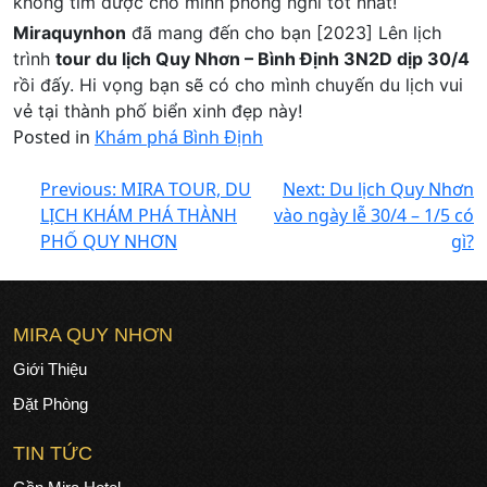
không tìm được cho mình phòng nghỉ tốt nhất!
Miraquynhon
đã mang đến cho bạn [2023] Lên lịch
trình
tour du lịch Quy Nhơn – Bình Định 3N2D dịp 30/4
rồi đấy. Hi vọng bạn sẽ có cho mình chuyến du lịch vui
vẻ tại thành phố biển xinh đẹp này!
Posted in
Khám phá Bình Định
Previous:
MIRA TOUR, DU
Next:
Du lịch Quy Nhơn
LỊCH KHÁM PHÁ THÀNH
vào ngày lễ 30/4 – 1/5 có
PHỐ QUY NHƠN
gì?
MIRA QUY NHƠN
Giới Thiệu
Đặt Phòng
TIN TỨC