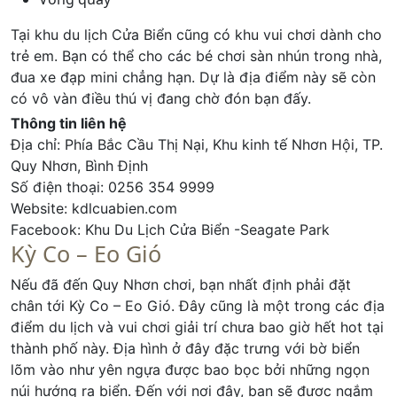
Tại khu du lịch Cửa Biển cũng có khu vui chơi dành cho
trẻ em. Bạn có thể cho các bé chơi sàn nhún trong nhà,
đua xe đạp mini chẳng hạn. Dự là địa điểm này sẽ còn
có vô vàn điều thú vị đang chờ đón bạn đấy.
Thông tin liên hệ
Địa chỉ: Phía Bắc Cầu Thị Nại, Khu kinh tế Nhơn Hội, TP.
Quy Nhơn, Bình Định
Số điện thoại: 0256 354 9999
Website: kdlcuabien.com
Facebook: Khu Du Lịch Cửa Biển -Seagate Park
Kỳ Co – Eo Gió
Nếu đã đến Quy Nhơn chơi, bạn nhất định phải đặt
chân tới Kỳ Co – Eo Gió. Đây cũng là một trong các địa
điểm du lịch và vui chơi giải trí chưa bao giờ hết hot tại
thành phố này. Địa hình ở đây đặc trưng với bờ biển
lõm vào như yên ngựa được bao bọc bởi những ngọn
núi hướng ra biển. Đến với nơi đây, bạn sẽ được ngắm