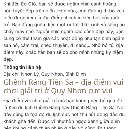
Khi đến Eo Gió, bạn sẽ được ngắm nhìn cảnh hoàng
hôn tuyệt đẹp trên biển. Hơn nữa, con đường đi bộ ven
biển được xem là địa điểm check in siêu hot của giới
trẻ. Bạn đừng quên diện một outfit thật xinh và sống ảo
cháy máy nhé. Ngoài nhìn ngắm các cảnh đẹp này, bạn
cũng có thể tham gia các hoạt động như lặn biển ngắm
san hô, cắm trại, chèo thuyền, đi cano,.. Nhớ bỏ túi địa
điểm này, chắc hẳn bạn sẽ có cho mình những kỷ niệm
đẹp.
Thông tin liên hệ
Địa chỉ: Nhơn Lý, Quy Nhơn, Bình Định
Ghềnh Ráng Tiên Sa – địa điểm vui
chơi giải trí ở Quy Nhơn cực vui
Địa điểm vui chơi giải trí mà bạn không nên bỏ qua đó
là Khu du lịch Ghềnh Ráng hay Ghềnh Ráng Tiên Sa. Nơi
đây cũng là tọa độ du lịch cực hot thu hút đông đảo du
khách ghé đến. Được ví như hòn ngọc xanh giữa biển
nên khung cảnh thiên nhiên ở đây vô cùng ấn tượng.