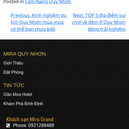
Posted in
Cẩm Nang Quy Nhơn
Previous:
Kinh nghiệm du
Next:
TOP 5 địa điểm vui
lịch Quy Nhơn mùa mưa
chơi về đêm ở Quy Nhơn
có thể bạn chưa biết
đáng trải nghiệm
MIRA QUY NHƠN
Giới Thiệu
Đặt Phòng
TIN TỨC
Gần Mira Hotel
Khám Phá Bình Định
Khách sạn Mira Grand
Phone: 0921288488