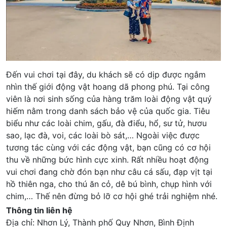
Đến vui chơi tại đây, du khách sẽ có dịp được ngắm
nhìn thế giới động vật hoang dã phong phú. Tại công
viên là nơi sinh sống của hàng trăm loài động vật quý
hiếm nằm trong danh sách bảo vệ của quốc gia. Tiêu
biểu như các loài chim, gấu, đà điểu, hổ, sư tử, hươu
sao, lạc đà, voi, các loài bò sát,… Ngoài việc được
tương tác cùng với các động vật, bạn cũng có cơ hội
thu về những bức hình cực xinh. Rất nhiều hoạt động
vui chơi đang chờ đón bạn như câu cá sấu, đạp vịt tại
hồ thiên nga, cho thú ăn cỏ, dê bú bình, chụp hình với
chim,… Thế nên đừng bỏ lỡ cơ hội ghé trải nghiệm nhé.
Thông tin liên hệ
Địa chỉ: Nhơn Lý, Thành phố Quy Nhơn, Bình Định