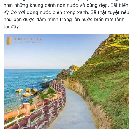
nhìn những khung cảnh non nước vô cùng đẹp. Bãi biển
Kỳ Co với dòng nước biển trong xanh. Sẽ thật tuyệt nếu
như bạn được đắm mình trong làn nước biển mát lành
tại đây.