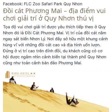
Facebook: FLC Zoo Safari Park Quy Nhon
Đồi cát Phương Mai – địa điểm vui
chơi giải trí ở Quy Nhơn thú vị
Tọa độ vui chơi giải trí được yêu thích tiếp theo ở Quy
Nhơn đó là Đồi Cát Phương Mai. Vị trí của đồi cát nằm
ngay sát biển Nhơn Lý. Nơi đây sở hữu một khung cảnh
hùng vĩ với những đồi cát cao và địa hình uốn lượn.
Đứng ở vị trí cao trên đỉnh đồi, du khách cũng có cơ
hội được ngắm nhìn cảnh biển tại thành phố Quy Nhơn
cũng như toàn cảnh bán đảo Phương Mai.