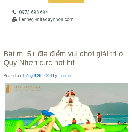
0973 693 694
lienhe@miraquynhon.com
Bật mí 5+ địa điểm vui chơi giải trí ở
Quy Nhơn cực hot hit
Posted on
Tháng 9 29, 2024
by
thuhien