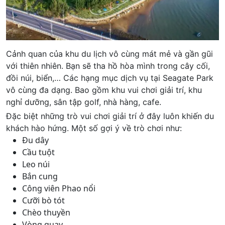
Cảnh quan của khu du lịch vô cùng mát mẻ và gần gũi
với thiên nhiên. Bạn sẽ tha hồ hòa mình trong cây cối,
đồi núi, biển,… Các hạng mục dịch vụ tại Seagate Park
vô cùng đa dạng. Bao gồm khu vui chơi giải trí, khu
nghỉ dưỡng, sân tập golf, nhà hàng, cafe.
Đặc biệt những trò vui chơi giải trí ở đây luôn khiến du
khách hào hứng. Một số gợi ý về trò chơi như:
Đu dây
Cầu tuột
Leo núi
Bắn cung
Công viên Phao nổi
Cưỡi bò tót
Chèo thuyền
Vòng quay