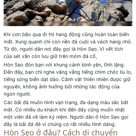
Khi cơn bão qua đi thì hang động cũng hoàn toàn biến
mất. Xung quanh chỉ còn nền đá cuội và vách hang nhỏ.
Từ đó, người dân nơi đây gọi là Hòn Sẹo. Vì vết tích
của sét vẫn còn lưu giữ trên mỏm đá cổ,
Hòn Sẹo đón bạn với khung cảnh bình yên, tĩnh lặng.
Đến đây, bạn chỉ nghe văng vẳng tiếng chim chóc líu lo,
tiếng sóng biển dạt dào. Cảnh vật thiên nhiên được giữ
nguyên, không ảnh hưởng bởi những tác động của
ngon người.
Các bãi đá muôn hình vạn trạng, đa dạng màu sắc bắt
mắt. Có nhiều du khách khi đến đây cũng muốn nhặt
một viên đá về làm kỷ niệm. Người dân ở Hòn Sẹo gọi
đây là bãi đá đẻ vì chúng có rất nhiều hình dáng.
Hòn Sẹo ở đâu? Cách di chuyển