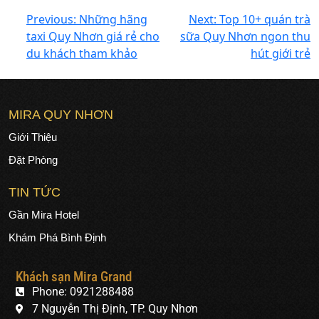
Previous:
Những hãng
Next:
Top 10+ quán trà
taxi Quy Nhơn giá rẻ cho
sữa Quy Nhơn ngon thu
du khách tham khảo
hút giới trẻ
MIRA QUY NHƠN
Giới Thiệu
Đặt Phòng
TIN TỨC
Gần Mira Hotel
Khám Phá Bình Định
Khách sạn Mira Grand
Phone: 0921288488
7 Nguyễn Thị Định, TP. Quy Nhơn