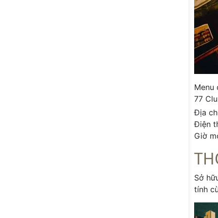
Menu 
77 Clu
Địa ch
Điện t
Giờ m
TH
Sở hữu
tính c