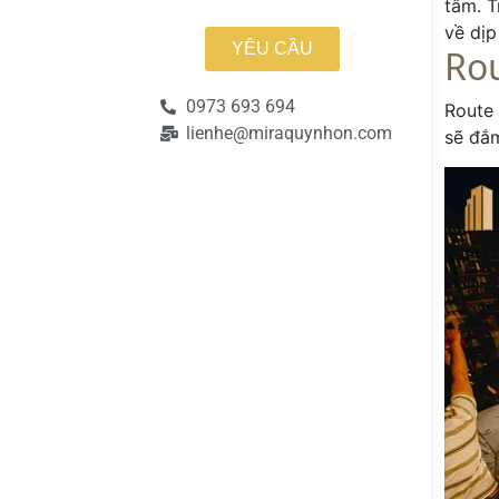
tâm. T
về dịp
YÊU CẦU
Rou
0973 693 694
Route 
lienhe@miraquynhon.com
sẽ đắm