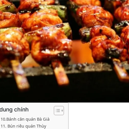
 dung chính
10.Bánh căn quán Bà Già
11. Bún riêu quán Thùy