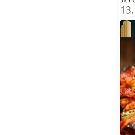
thêm 
13