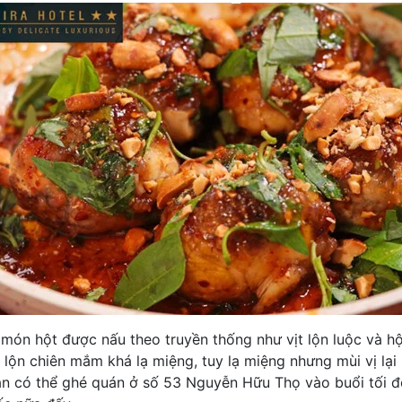
món hột được nấu theo truyền thống như vịt lộn luộc và h
t lộn chiên mắm khá lạ miệng, tuy lạ miệng nhưng mùi vị lạ
n có thể ghé quán ở số 53 Nguyễn Hữu Thọ vào buổi tối đ