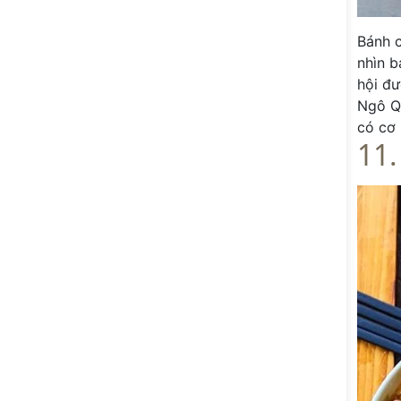
Bánh 
nhìn b
hội đư
Ngô Qu
có cơ 
11