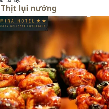
ốc nữa đấy.
.
Thịt lụi nướng