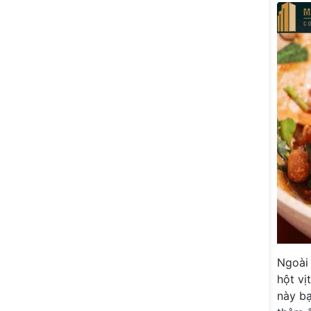
Ngoài 
hột vị
này bạ