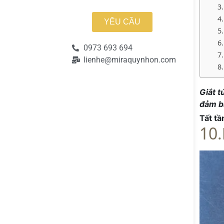
YÊU CẦU
0973 693 694
lienhe@miraquynhon.com
Giắt 
đảm bả
Tất tầ
10.