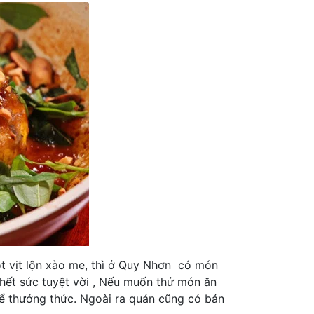
ột vịt lộn xào me, thì ở Quy Nhơn có món
i hết sức tuyệt vời , Nếu muốn thử món ăn
ể thưởng thức. Ngoài ra quán cũng có bán