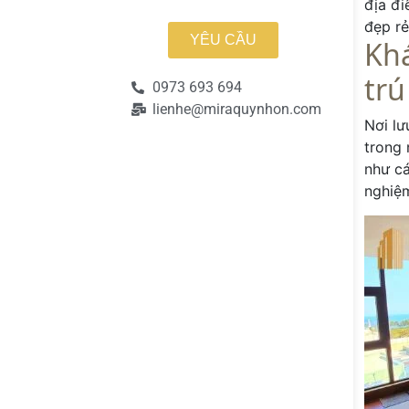
địa đi
đẹp rẻ
YÊU CẦU
Khá
trú
0973 693 694
lienhe@miraquynhon.com
Nơi lư
trong 
như cá
nghiệm