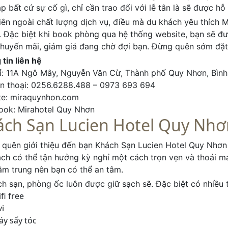
p bất cứ sự cố gì, chỉ cần trao đổi với lễ tân là sẽ được hỗ
iên ngoài chất lượng dịch vụ, điều mà du khách yêu thích M
. Đặc biệt khi book phòng qua hệ thống website, bạn sẽ đượ
huyến mãi, giảm giá đang chờ đợi bạn. Đừng quên sớm đặt
tin liên hệ
ỉ: 11A Ngô Mây, Nguyễn Văn Cừ, Thành phố Quy Nhơn, Bình
ện thoại: 0256.6288.488 – 0973 693 694
te: miraquynhon.com
ook: Mirahotel Quy Nhơn
ách Sạn Lucien Hotel Quy Nhơ
quên giới thiệu đến bạn Khách Sạn Lucien Hotel Quy Nhơn t
ch có thể tận hưởng kỳ nghỉ một cách trọn vẹn và thoải má
m trung nên bạn có thể an tâm.
h sạn, phòng ốc luôn được giữ sạch sẽ. Đặc biệt có nhiều t
fi free
vi
y sấy tóc