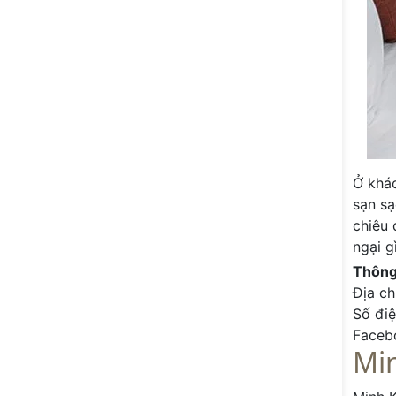
Ở khác
sạn sạ
chiêu 
ngại g
Thông 
Địa ch
Số đi
Faceb
Mi