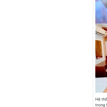
Hệ thố
trong 