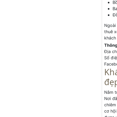
B
Ba
Đ
Ngoài 
thuê x
khách 
Thông 
Địa ch
Số đi
Faceb
Khá
đẹp
Nằm tr
Nơi đâ
chiêm
cơ hội