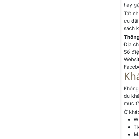
hay gặ
Tất nh
ưu đãi
sách k
Thông 
Địa ch
Số đi
Websi
Faceb
Kh
Không 
du khá
mức tầ
Ở khác
Wi
Ti
Má