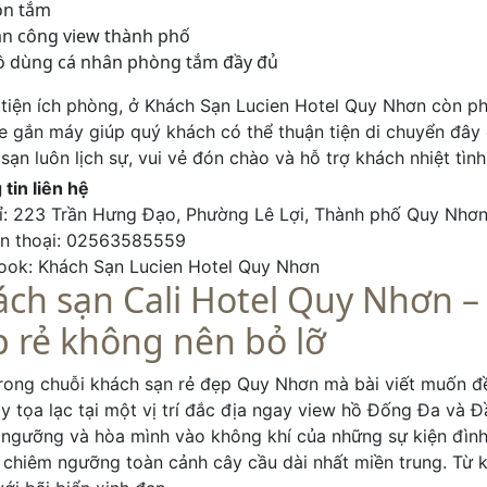
ồn tắm
n công view thành phố
ồ dùng cá nhân phòng tắm đầy đủ
tiện ích phòng, ở Khách Sạn Lucien Hotel Quy Nhơn còn ph
e gắn máy giúp quý khách có thể thuận tiện di chuyển đây 
sạn luôn lịch sự, vui vẻ đón chào và hỗ trợ khách nhiệt tình
tin liên hệ
ỉ: 223 Trần Hưng Đạo, Phường Lê Lợi, Thành phố Quy Nhơn
ện thoại: 02563585559
ook: Khách Sạn Lucien Hotel Quy Nhơn
ch sạn Cali Hotel Quy Nhơn 
 rẻ không nên bỏ lỡ
ong chuỗi khách sạn rẻ đẹp Quy Nhơn mà bài viết muốn đề 
y tọa lạc tại một vị trí đắc địa ngay view hồ Đống Đa và Đ
 ngưỡng và hòa mình vào không khí của những sự kiện đìn
 chiêm ngưỡng toàn cảnh cây cầu dài nhất miền trung. Từ 