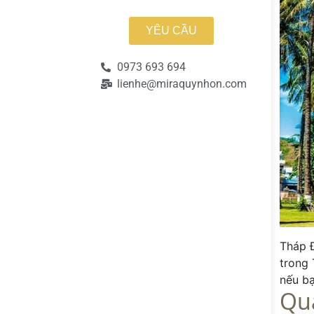
YÊU CẦU
0973 693 694
lienhe@miraquynhon.com
Tháp Đ
trong 
nếu bạ
Qu