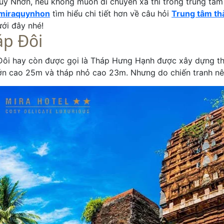
y Nhơn, nếu không muốn di chuyển xa thì trong trung tâm c
miraquynhon
tìm hiểu chi tiết hơn về câu hỏi
Trung tâm th
ưới đây nhé!
áp Đôi
Đôi hay còn được gọi là Tháp Hưng Hạnh được xây dựng t
ớn cao 25m và tháp nhỏ cao 23m. Nhưng do chiến tranh nê