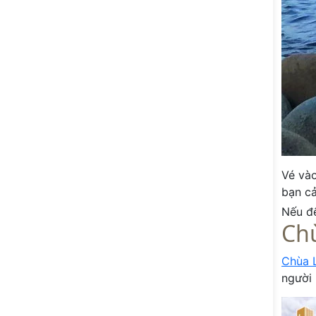
Vé vào
bạn cả
Nếu đ
Ch
Chùa 
người