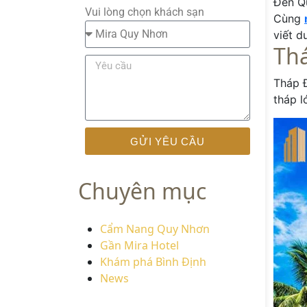
Đến Qu
Vui lòng chọn khách sạn
Cùng
viết d
Th
Tháp 
tháp l
GỬI YÊU CẦU
Chuyên mục
Cẩm Nang Quy Nhơn
Gần Mira Hotel
Khám phá Bình Định
News