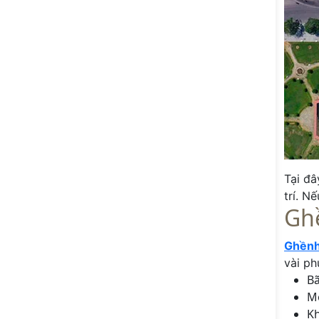
Tại đâ
trí. N
Gh
Ghềnh
vài ph
Bã
M
Kh