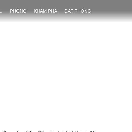
ỆU
PHÒNG
KHÁM PHÁ
ĐẶT PHÒNG