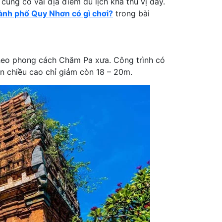
ũng có vài địa điểm du lịch khá thú vị đấy.
ành phố Quy Nhơn có gì chơi?
trong bài
heo phong cách Chăm Pa xưa. Công trình có
n chiều cao chỉ giảm còn 18 – 20m.